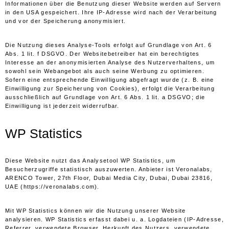
Informationen über die Benutzung dieser Website werden auf Servern
in den USA gespeichert. Ihre IP-Adresse wird nach der Verarbeitung
und vor der Speicherung anonymisiert.
Die Nutzung dieses Analyse-Tools erfolgt auf Grundlage von Art. 6
Abs. 1 lit. f DSGVO. Der Websitebetreiber hat ein berechtigtes
Interesse an der anonymisierten Analyse des Nutzerverhaltens, um
sowohl sein Webangebot als auch seine Werbung zu optimieren.
Sofern eine entsprechende Einwilligung abgefragt wurde (z. B. eine
Einwilligung zur Speicherung von Cookies), erfolgt die Verarbeitung
ausschließlich auf Grundlage von Art. 6 Abs. 1 lit. a DSGVO; die
Einwilligung ist jederzeit widerrufbar.
WP Statistics
Diese Website nutzt das Analysetool WP Statistics, um
Besucherzugriffe statistisch auszuwerten. Anbieter ist Veronalabs,
ARENCO Tower, 27th Floor, Dubai Media City, Dubai, Dubai 23816,
UAE (
https://veronalabs.com
).
Mit WP Statistics können wir die Nutzung unserer Website
analysieren. WP Statistics erfasst dabei u. a. Logdateien (IP-Adresse,
Referrer, verwendete Browser, Herkunft des Nutzers, verwendete