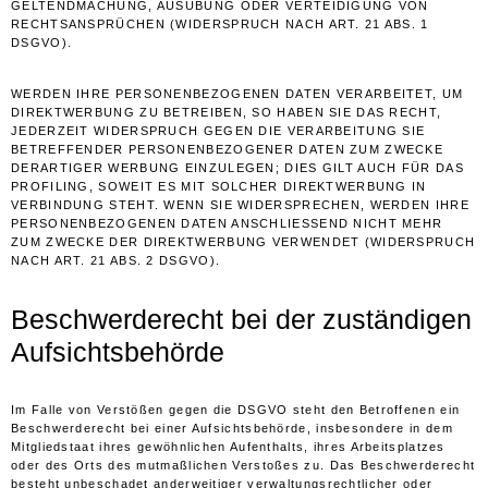
GELTENDMACHUNG, AUSÜBUNG ODER VERTEIDIGUNG VON
RECHTSANSPRÜCHEN (WIDERSPRUCH NACH ART. 21 ABS. 1
DSGVO).
WERDEN IHRE PERSONENBEZOGENEN DATEN VERARBEITET, UM
DIREKTWERBUNG ZU BETREIBEN, SO HABEN SIE DAS RECHT,
JEDERZEIT WIDERSPRUCH GEGEN DIE VERARBEITUNG SIE
BETREFFENDER PERSONENBEZOGENER DATEN ZUM ZWECKE
DERARTIGER WERBUNG EINZULEGEN; DIES GILT AUCH FÜR DAS
PROFILING, SOWEIT ES MIT SOLCHER DIREKTWERBUNG IN
VERBINDUNG STEHT. WENN SIE WIDERSPRECHEN, WERDEN IHRE
PERSONENBEZOGENEN DATEN ANSCHLIESSEND NICHT MEHR
ZUM ZWECKE DER DIREKTWERBUNG VERWENDET (WIDERSPRUCH
NACH ART. 21 ABS. 2 DSGVO).
Beschwerde­recht bei der zuständigen
Aufsichts­behörde
Im Falle von Verstößen gegen die DSGVO steht den Betroffenen ein
Beschwerderecht bei einer Aufsichtsbehörde, insbesondere in dem
Mitgliedstaat ihres gewöhnlichen Aufenthalts, ihres Arbeitsplatzes
oder des Orts des mutmaßlichen Verstoßes zu. Das Beschwerderecht
besteht unbeschadet anderweitiger verwaltungsrechtlicher oder