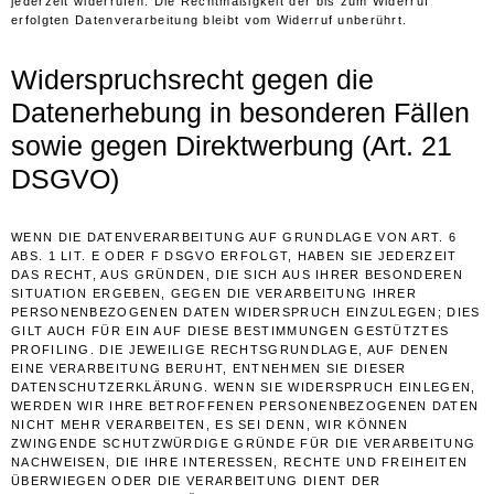
jederzeit widerrufen. Die Rechtmäßigkeit der bis zum Widerruf
erfolgten Datenverarbeitung bleibt vom Widerruf unberührt.
Widerspruchsrecht gegen die
Datenerhebung in besonderen Fällen
sowie gegen Direktwerbung (Art. 21
DSGVO)
WENN DIE DATENVERARBEITUNG AUF GRUNDLAGE VON ART. 6
ABS. 1 LIT. E ODER F DSGVO ERFOLGT, HABEN SIE JEDERZEIT
DAS RECHT, AUS GRÜNDEN, DIE SICH AUS IHRER BESONDEREN
SITUATION ERGEBEN, GEGEN DIE VERARBEITUNG IHRER
PERSONENBEZOGENEN DATEN WIDERSPRUCH EINZULEGEN; DIES
GILT AUCH FÜR EIN AUF DIESE BESTIMMUNGEN GESTÜTZTES
PROFILING. DIE JEWEILIGE RECHTSGRUNDLAGE, AUF DENEN
EINE VERARBEITUNG BERUHT, ENTNEHMEN SIE DIESER
DATENSCHUTZERKLÄRUNG. WENN SIE WIDERSPRUCH EINLEGEN,
WERDEN WIR IHRE BETROFFENEN PERSONENBEZOGENEN DATEN
NICHT MEHR VERARBEITEN, ES SEI DENN, WIR KÖNNEN
ZWINGENDE SCHUTZWÜRDIGE GRÜNDE FÜR DIE VERARBEITUNG
NACHWEISEN, DIE IHRE INTERESSEN, RECHTE UND FREIHEITEN
ÜBERWIEGEN ODER DIE VERARBEITUNG DIENT DER