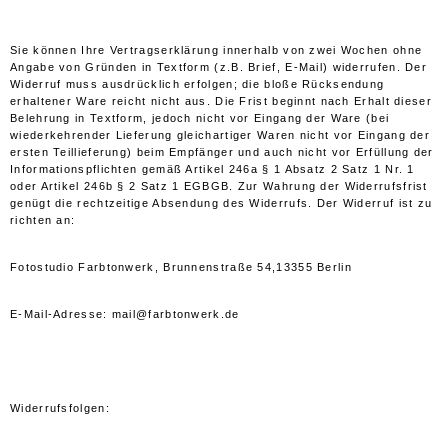
Sie können Ihre Vertragserklärung innerhalb von zwei Wochen ohne
Angabe von Gründen in Textform (z.B. Brief, E-Mail) widerrufen. Der
Widerruf muss ausdrücklich erfolgen; die bloße Rücksendung
erhaltener Ware reicht nicht aus. Die Frist beginnt nach Erhalt dieser
Belehrung in Textform, jedoch nicht vor Eingang der Ware (bei
wiederkehrender Lieferung gleichartiger Waren nicht vor Eingang der
ersten Teillieferung) beim Empfänger und auch nicht vor Erfüllung der
Informationspflichten gemäß Artikel 246a § 1 Absatz 2 Satz 1 Nr. 1
oder Artikel 246b § 2 Satz 1 EGBGB. Zur Wahrung der Widerrufsfrist
genügt die rechtzeitige Absendung des Widerrufs. Der Widerruf ist zu
richten an:
Fotostudio Farbtonwerk, Brunnenstraße 54,13355 Berlin
E-Mail-Adresse:
mail@farbtonwerk.de
Widerrufsfolgen: